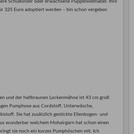
ößere Schulkinder oder erwachsene Puppenliebhaber. Ihre
ür 325 Euro adoptiert werden – bin schon vergeben
en und der hellbraunen Lockenmähne ist 43 cm groß
angen Pumphose aus Cordstoff, Unterwäsche,
stoff. Sie hat zusätzlich gestickte Ellenbogen- und
ht aus wunderbar weichem Mohairgarn hat schon einen
ringt sie noch ein kurzes Pumphöschen mit. Ich