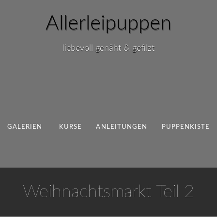
Allerleipuppen
liebevoll genäht & gefilzt
GALERIEN
KURSE
ANLEITUNGEN
PUPPENKISTE
Weihnachtsmarkt Teil 2