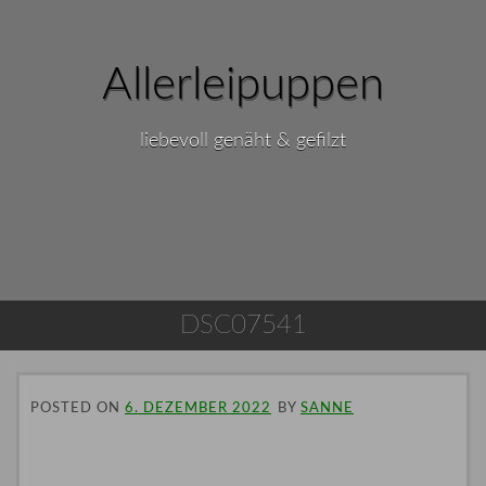
Allerleipuppen
liebevoll genäht & gefilzt
DSC07541
POSTED ON
6. DEZEMBER 2022
BY
SANNE