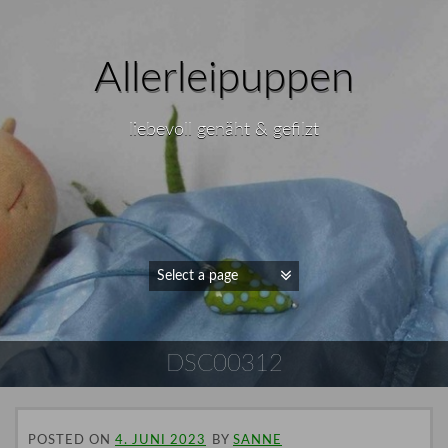
Allerleipuppen
liebevoll genäht & gefilzt
DSC00312
POSTED ON
4. JUNI 2023
BY
SANNE