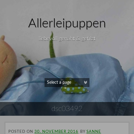
Allerleipuppen
liebevoll genäht & gefilzt
dsc03492
POSTED ON
30. NOVEMBER 2016
BY
SANNE