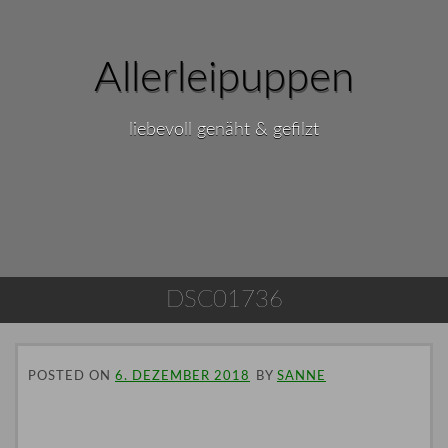
Allerleipuppen
liebevoll genäht & gefilzt
DSC01736
POSTED ON
6. DEZEMBER 2018
BY
SANNE