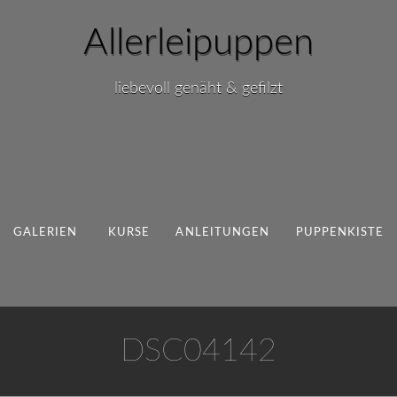
Allerleipuppen
liebevoll genäht & gefilzt
GALERIEN
KURSE
ANLEITUNGEN
PUPPENKISTE
DSC04142