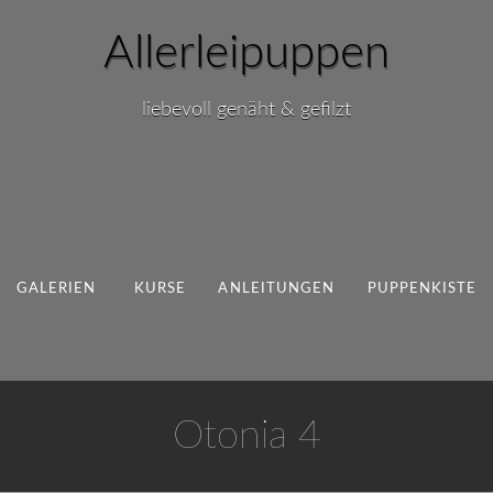
Allerleipuppen
liebevoll genäht & gefilzt
GALERIEN
KURSE
ANLEITUNGEN
PUPPENKISTE
Otonia 4