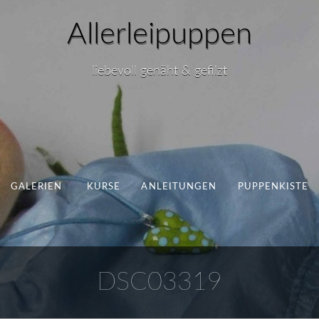
Allerleipuppen
liebevoll genäht & gefilzt
GALERIEN
KURSE
ANLEITUNGEN
PUPPENKISTE
DSC03319