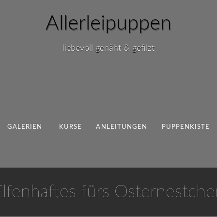
Allerleipuppen
liebevoll genäht & gefilzt
GALERIEN
KURSE
ANLEITUNGEN
PUPPENKISTE
Elfenhaftes fürs Osternestche