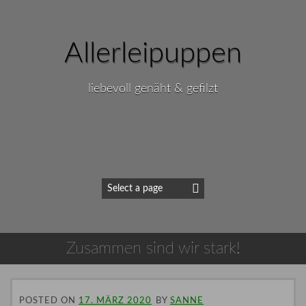
Allerleipuppen
liebevoll genäht & gefilzt
Zusammen sind wir stark!
POSTED ON
17. MÄRZ 2020
BY
SANNE